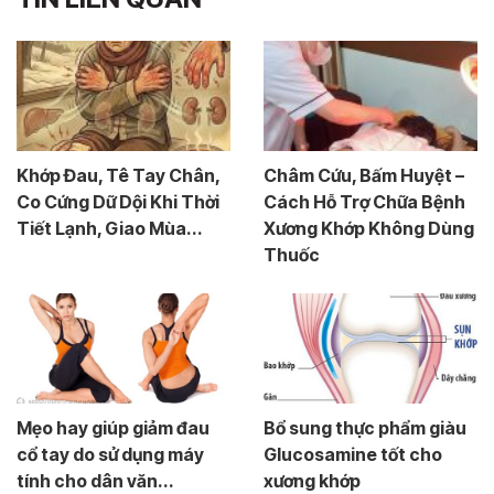
Khớp Đau, Tê Tay Chân,
Châm Cứu, Bấm Huyệt –
Co Cứng Dữ Dội Khi Thời
Cách Hỗ Trợ Chữa Bệnh
Tiết Lạnh, Giao Mùa...
Xương Khớp Không Dùng
Thuốc
Mẹo hay giúp giảm đau
Bổ sung thực phẩm giàu
cổ tay do sử dụng máy
Glucosamine tốt cho
tính cho dân văn...
xương khớp