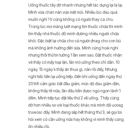
Uống thuốc tây đỡ nhanh nhưng hết tác dụng lại bị lại.
Mình vừa chán nản vừa mệt mỏi. Nhiều lúc đau quá
muốn nghỉ 1 tí cũng không có người thay ca cho.
Trong lúc mơ màng lướt mạng tìm thuốc chữa thì mình
tìm thấy nhà thuốc đỗ minh đường nhiều người chữa
khỏi. Đặc biệt lại chữa cho cả người đnag cho con bú
mà không ảnh hưởng đến sữa. Mình cũng hoài nghi
nhưng thôi thử tin tưởng 1 lần xem sao. Đặt thuốc nhận
vè thấy có mấy loại lận, lần mò uống theo chỉ dẫn. 10
ngày, 15 ngày k thấy ăn thua gì, nản rồi đấy, Nhưng
nghỉ tiếc tiền lại uống tiếp. Đến khi uống đến ngày thứ
20 thfi cảm giác bắt đầu giảm, mức độ đau giảm dần,
không thấy tê nữa, lần đâu tiên được ngủ ngon lành 1
đêm. Mình tiếp tục đặt liều thứ 2 về uống. Thấy cũng
đỡ hơn nhiều so với loại thuốc khác mà mình đã uoosg
truwosc đấy. Mình đang sắp hết tháng thứ 3, sẽ gọi bs
hỏi xem có cần uống nữa hay không vì mình thấy cũng
ổn nhiều rồi.