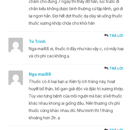
châm cho đúng 7 ngày thì thấy đỡ hẳn, lúc trước đi
chân kiểu không được bình thường cứ tập tễnh, giờ đi
lại ngon hẳn. Đợi hết đợt thuốc dạ dày sẽ uống thuốc
thuốc xương khớp chữa cho khỏi hăn
TRẢ LỜI
Tú Trinh
Nga mai88 ơi, thuốc ở đây như nào vậy c, có mấy loại
và chi phí cao không ạ
TRẢ LỜI
Nga mai88
Thuốc có 4 loại bạn ạ: Kiện tỳ ích tràng này, hoạt
huyết bổ thận, bổ gan giải độc và đjăc trị xương khớp.
Tùy vào từng bệnh của mỗi người mà bác sĩ kê thuốc
khác nhau khong ai giống đâu. Nên thương chi phí
thuốc cũng khác nhau đó. Như minh thì 1 tháng
khoảng hơn 2tr.
ạ