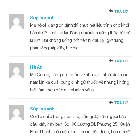
TRẢ LỜI
Súp lơ xanh
Mẹ nó ơi, đang ổn định thì chữa hết liệu trình cho khỏi
hẳn đi để tránh tái lại. Đừng như mình uống thấy đỡ thế
là lười lười không uống nốt nên bị đau lại, giờ đang
phải uống tiếp đây, hic hic
TRẢ LỜI
Hà An
Mẹ Gon ơi, cũng gửi thuốc về nhà à, mình ở tận trong
nam lận xa quá, cũng định gửi thuốc về nhưng không
biết làm cách nào ạ. chỉ mình với ạ
TRẢ LỜI
Súp lơ xanh
Có địa chỉ ở trong nam mà, cần gì đặt tận ngoài bắc
đâu, đây này bạn: Số 100 Đường D1, Phường 25, Quận
Bình Thạnh, còn nếu ở xa không đến được, bạn gọi số