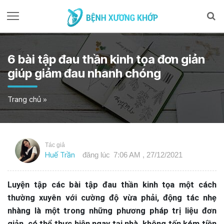
6 bài tập đau thần kinh tọa đơn giản
giúp giảm đau nhanh chóng
Trang chủ
»
Tác giả
Huế Trần
đăng lúc
7:06 AM , 27/12/2021
Luyện tập các bài tập đau thần kinh tọa một cách
thường xuyên với cường độ vừa phải, động tác nhẹ
nhàng là một trong những phương pháp trị liệu đơn
giản, có thể thực hiện ngay tại nhà, không tốn kém tiền