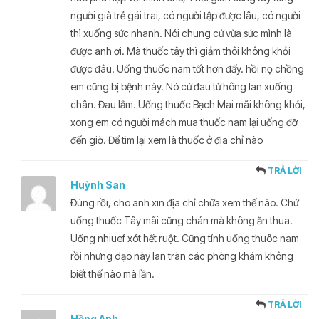
người già trẻ gái trai, có người tập được lâu, có người
thì xuống sức nhanh. Nói chung cứ vừa sức mình là
được anh ơi. Mà thuốc tây thì giảm thôi không khỏi
được đâu. Uống thuốc nam tốt hơn đấy. hồi nọ chồng
em cũng bị bệnh này. Nó cứ đau từ hông lan xuống
chân. Đau lắm. Uống thuốc Bạch Mai mãi không khỏi,
xong em có người mách mua thuốc nam lại uống đỡ
đến giờ. Để tìm lại xem là thuốc ở địa chỉ nào
TRẢ LỜI
Huỳnh San
Đúng rồi, cho anh xin địa chỉ chữa xem thế nào. Chứ
uống thuốc Tây mãi cũng chán mà không ăn thua.
Uống nhiuef xót hết ruột. Cũng tính uống thuôc nam
rồi nhưng dạo này lan tràn các phòng khám không
biết thế nào mà lần.
TRẢ LỜI
Hồng Anh