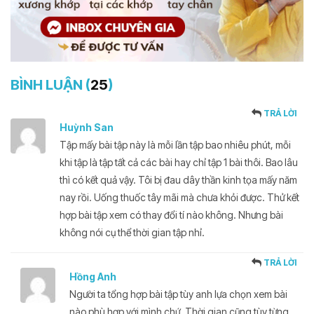
BÌNH LUẬN (
25
)
TRẢ LỜI
Huỳnh San
Tập mấy bài tập này là mỗi lần tập bao nhiêu phút, mỗi
khi tập là tập tất cả các bài hay chỉ tập 1 bài thôi. Bao lâu
thì có kết quả vậy. Tôi bị đau dây thần kinh tọa mấy năm
nay rồi. Uống thuốc tây mãi mà chưa khỏi được. Thử kết
hợp bài tập xem có thay đổi tí nào không. Nhưng bài
không nói cụ thể thời gian tập nhỉ.
TRẢ LỜI
Hồng Anh
Người ta tổng hợp bài tập tùy anh lựa chọn xem bài
nào phù hợp với mình chứ, Thời gian cũng tùy từng