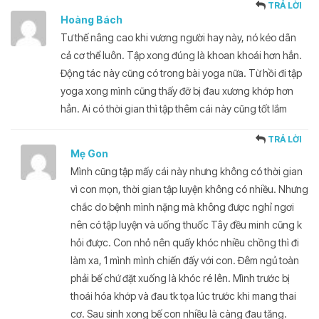
TRẢ LỜI
Hoàng Bách
Tư thế nâng cao khi vương người hay này, nó kéo dãn
cả cơ thể luôn. Tập xong đúng là khoan khoái hơn hẳn.
Động tác này cũng có trong bài yoga nữa. Từ hồi đi tập
yoga xong mình cũng thấy đỡ bị đau xương khớp hơn
hẳn. Ai có thời gian thì tập thêm cái này cũng tốt lắm
TRẢ LỜI
Mẹ Gon
Mình cũng tập mấy cái này nhưng không có thời gian
vì con mọn, thời gian tập luyện không có nhiều. Nhưng
chắc do bệnh mình nặng mà không được nghỉ ngơi
nên có tập luyện và uống thuốc Tây đều minh cũng k
hỏi được. Con nhỏ nên quấy khóc nhiều chồng thì đi
làm xa, 1 mình mình chiến đấy với con. Đêm ngủ toàn
phải bế chứ đặt xuống là khóc ré lên. Mình trước bị
thoái hóa khớp và đau tk tọa lúc trước khi mang thai
cơ. Sau sinh xong bế con nhiều là càng đau tăng.