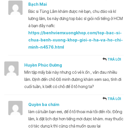
Bạch Mai
Bác si Tùng Lâm khám được nè bạn, chu đáo và kĩ
lưỡng lắm, bs này đứng top bác sĩ giỏi nổi tiếng ở HCM
á bạn đây nafk:
https://benhviemxuongkhop.com/top-bac-si-
chua-benh-xuong-khop-gioi-o-ha–va-ho-chi-
minh-n4576.html
TRẢ LỜI
Huyền Phúc Đường
Mìn tập mấy bài này nhưng có vẻ k ổn , vẫn đau nhiều
lắm. Định đến chỗ Đỗ minh đường khám xem sao, tính đi
cuối tuần, k biết có chỗ để ô tô hong ta?
TRẢ LỜI
Quyền ba chấm
làm cả tuần bạn eei, để ô tô thoai mái tôi đến rồi. Đông
lắm, k đặt lịch đợi hơn tiếng mới được khám. may thuốc
có tác dụng k thì cũng chả muốn quay lại