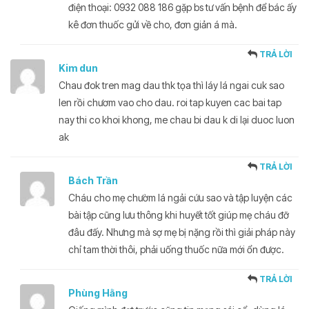
điện thoại: 0932 088 186 gặp bs tư vấn bệnh để bác ấy
kê đơn thuốc gửi về cho, đơn giản á mà.
TRẢ LỜI
Kim dun
Chau đok tren mag dau thk tọa thì láy lá ngai cuk sao
len rồi chươm vao cho dau. roi tap kuyen cac bai tap
nay thi co khoi khong, me chau bi dau k di lại duoc luon
ak
TRẢ LỜI
Bách Trần
Cháu cho mẹ chườm lá ngải cứu sao và tập luyện các
bài tập cũng lưu thông khi huyết tốt giúp mẹ cháu đỡ
đâu đấy. Nhưng mà sợ mẹ bị nặng rồi thì giải pháp này
chỉ tam thời thôi, phải uống thuốc nữa mới ổn được.
TRẢ LỜI
Phùng Hằng