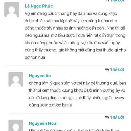
TRẢ LỜI
Lê Ngọc Phúc
Vợ em đang bầu 5 tháng hay đau mỏi và cũng k tập
được nhiều các bài tập thế này. em cũng k dám cho
uống thuốc tây nhiều sợ ảnh hưởng đến con . Nhà thì đã
neo người mãi mứi bầu được 1 đứa nên rất cẩn thận trong
khoản dùng thuốc và ăn uống. vợ kêu đau suốt ngày
cũng thấy thương, giờ không biết dùng loại thuốc gì cho
đỡ hơn nữa
TRẢ LỜI
Nguyen An
chòng tâm lý quan tâm vợ thế này dễ thương quá, bạn
thử hỏi xem thuốc xương khớp ở Đỗ minh Đường ày vợ
có sử dụng được không, mình thấy nhiều người riview
dùng uosng được bạn ạ
TRẢ LỜI
Nguyeễn Hoài
Uống được đó bạn, thuốc kê cho bà bầu toàn thảo