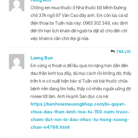
Chồng em mua thuốc ở Nhà thuốc Đỗ MInh Đường
chỗ 37A ngõ 97 Văn Cao đây anh. Em còn lưu cả số
điện thoại bs Tuấn nữa này: 0963 302 349, xác định
đến thì hẹn lịch khám để người ta đặt số cho đến chỉ
việc khám k cần chờ đợi gì nữa.
TRẢ LỜI
Lương Bun
Em cũng vị thoát vị để lâu quá nó nặng hơn dẫn đến
đau thần kinh tọa đây, đủ mọi cách rồi không đỡ, thấy
trên ti vi có xuất hiện bác sĩ Tuấn với bài thuốc chữa
bệnh nên đang tìm hiểu, thấy có nhiều người uống đỡ
riview tốt lắm. Anh Huỳnh San đọc coi nè:
https://benhviemxuongkhop.com/bi-quyet-
chua-dau-than-kinh-toa-tu-150-nam-truoc-
cham-dut-noi-lo-dau-nhuc-tu-hong-xuong-
chan-n4766.html