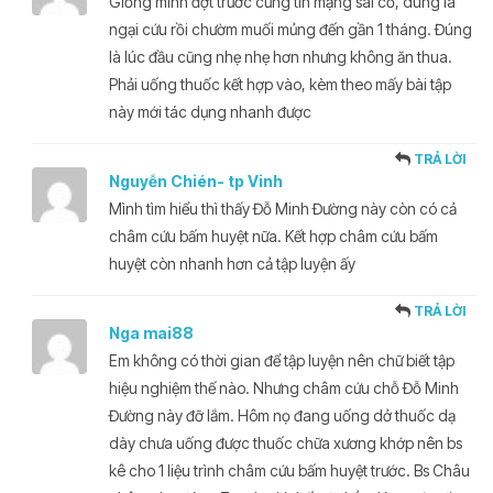
Giống mình đợt trước cũng tin mạng sái cổ, dùng lá
ngại cứu rồi chườm muối mủng đến gần 1 tháng. Đúng
là lúc đầu cũng nhẹ nhẹ hơn nhưng không ăn thua.
Phải uống thuốc kết hợp vào, kèm theo mấy bài tập
này mới tác dụng nhanh được
TRẢ LỜI
Nguyễn Chién- tp Vinh
Mình tìm hiểu thì thấy Đỗ Minh Đường này còn có cả
châm cứu bấm huyệt nữa. Kết hợp châm cứu bấm
huyệt còn nhanh hơn cả tập luyện ấy
TRẢ LỜI
Nga mai88
Em không có thời gian để tập luyện nên chữ biết tập
hiệu nghiệm thế nào. Nhưng châm cứu chỗ Đỗ Minh
Đường này đỡ lắm. Hôm nọ đang uống dở thuốc dạ
dày chưa uống được thuốc chữa xương khớp nên bs
kê cho 1 liệu trình châm cứu bấm huyệt trước. Bs Châu