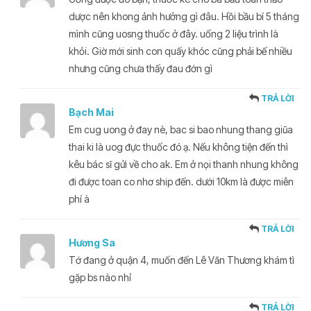
dược nên khong ảnh hưởng gì đâu. Hồi bầu bí 5 tháng
mình cũng uosng thuốc ở đây. uống 2 liệu trình là
khỏi. Giờ mới sinh con quấy khóc cũng phải bế nhiều
nhưng cũng chưa thấy đau đớn gì
TRẢ LỜI
Bạch Mai
Em cug uong ở đay nè, bac si bao nhung thang giũa
thai ki là uog đực thuốc đó ạ. Nếu không tiện đến thì
kêu bác sĩ gửi về cho ak. Em ở nọi thanh nhung không
đi được toan co nhơ ship đến. dưới 10km là được miễn
phí à
TRẢ LỜI
Hương Sa
Tớ đang ở quận 4, muốn đến Lê Văn Thương khám tì
gặp bs nào nhỉ
TRẢ LỜI