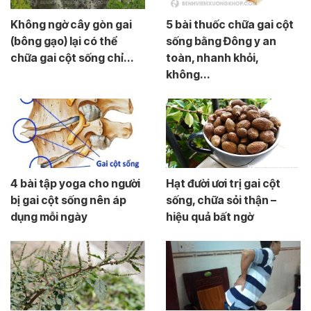
Không ngờ cây gòn gai
5 bài thuốc chữa gai cột
(bông gạo) lại có thể
sống bằng Đông y an
chữa gai cột sống chỉ...
toàn, nhanh khỏi,
không...
4 bài tập yoga cho người
Hạt đười ươi trị gai cột
bị gai cột sống nên áp
sống, chữa sỏi thận –
dụng mỗi ngày
hiệu quả bất ngờ