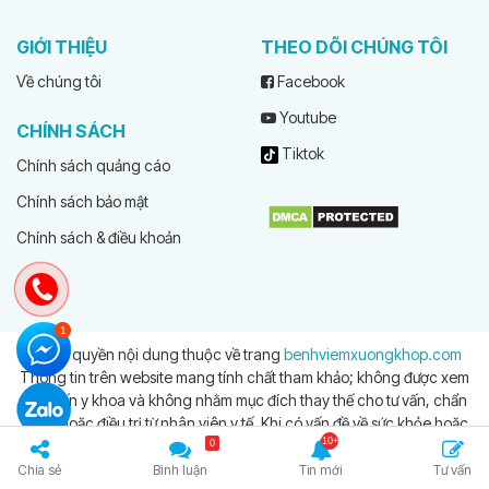
GIỚI THIỆU
THEO DÕI CHÚNG TÔI
Về chúng tôi
Facebook
Youtube
CHÍNH SÁCH
Tiktok
Chính sách quảng cáo
Chính sách bảo mật
Chính sách & điều khoản
© Bản quyền nội dung thuộc về trang
benhviemxuongkhop.com
Thông tin trên website mang tính chất tham khảo; không được xem
là tư vấn y khoa và không nhằm mục đích thay thế cho tư vấn, chẩn
đoán hoặc điều trị từ nhân viên y tế. Khi có vấn đề về sức khỏe hoặc
cần hỗ trợ cấp cứu người đọc cần liên hệ bác sĩ và cơ sở y tế gần
0
nhất
Chia sẻ
Bình luận
Tin mới
Tư vấn