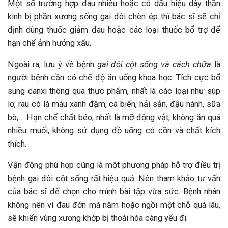
Một số trường hợp đau nhiều hoặc có dấu hiệu dây thần
kinh bị phần xương sống gai đôi chèn ép thì bác sĩ sẽ chỉ
định dùng thuốc giảm đau hoặc các loại thuốc bổ trợ để
hạn chế ảnh hưởng xấu.
Ngoài ra, lưu ý về bệnh
gai đôi cột sống và cách chữa
là
người bệnh cần có chế độ ăn uống khoa học. Tích cực bổ
sung canxi thông qua thực phẩm, nhất là các loại như súp
lơ, rau có lá màu xanh đậm, cá biển, hải sản, đậu nành, sữa
bò,… Hạn chế chất béo, nhất là mỡ động vật, không ăn quá
nhiều muối, không sử dụng đồ uống có cồn và chất kích
thích.
Vận động phù hợp cũng là một phương pháp hỗ trợ điều trị
bệnh gai đôi cột sống rất hiệu quả. Nên tham khảo tư vấn
của bác sĩ để chọn cho mình bài tập vừa sức. Bệnh nhân
không nên vì đau đớn mà nằm hoặc ngồi một chỗ quá lâu,
sẽ khiến vùng xương khớp bị thoái hóa càng yếu đi.