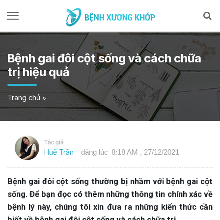
Bệnh gai đôi cột sống và cách chữa
trị hiệu quả
Trang chủ
»
Tác giả
Huế Trần
đăng lúc
8:18 AM , 27/12/2021
Bệnh gai đôi cột sống thường bị nhầm với bệnh gai cột
sống. Để bạn đọc có thêm những thông tin chính xác về
bệnh lý này, chúng tôi xin đưa ra những kiến thức cần
biết về bệnh gai đôi cột sống và cách chữa trị.