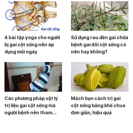
4 bài tập yoga cho người
Sử dụng rau dền gai chữa
bị gai cột sống nên áp
bệnh gai đôi cột sống có
dụng mỗi ngày
nên hay không?
Các phương pháp vật lý
Mách bạn cách trị gai
trị liệu gai cột sống mà
cột sống bằng khế chua
người bệnh nên tham...
đơn giản, hiệu quả