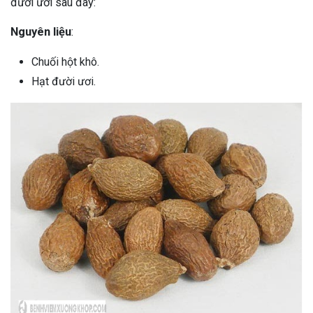
đười ươi sau đây:
Nguyên liệu
:
Chuối hột khô.
Hạt đười ươi.