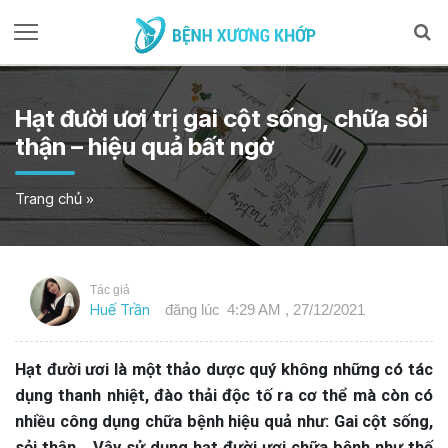
Hạt đười ươi trị gai cột sống, chữa sỏi
thận – hiệu quả bất ngờ
Trang chủ
»
Tác giả
Huế Trần
đăng lúc
4:29 AM , 27/12/2021
Hạt đười ươi là một thảo dược quý không những có tác
dụng thanh nhiệt, đào thải độc tố ra cơ thể mà còn có
nhiều công dụng chữa bệnh hiệu quả như: Gai cột sống,
sỏi thận… Vậy sử dụng hạt đười ươi chữa bệnh như thế