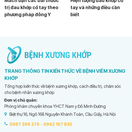
Mách bạn các bài thuốc
Hiện tượng đau khớp cổ
trị đau khớp cổ tay theo
tay và những điều cần
phương pháp đông Y
biết
TRANG THÔNG TIN KIẾN THỨC VỀ BỆNH VIÊM XƯƠNG
KHỚP
Tổng hợp kiến thức về bệnh xương khớp, cách điều trị, chăm sóc
cho bệnh nhân xương khớp
Đơn vị chủ quản:
Phòng khám chuyên khoa YHCT Nam y Đỗ Minh Đường
Biệt thự 16, Ngõ 168 Nguyễn Khánh Toàn, Cầu Giấy, Hà Nội
0987 399 376 -
0962 167 835