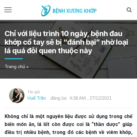
Chỉ với liệu trình 10 ngày, bệnh đau
khớp cổ tay sẽ bị “đánh bại” nhờ loại
lá quá đỗi quen thuộc này
Trang chủ
»
Tác giả
Huế Trần
đăng lúc
4:38 AM , 27/12/2021
Không chỉ là một nguyên liệu được sử dụng trong chế
biến món ăn, lá lốt còn được coi là “thần dược” giúp
điều trị nhiều bệnh, trong đó các bệnh về viêm khớp,