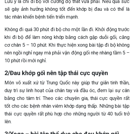
Lưu ý là chỉ đi bộ với cường độ thât vừa phải. Nếu quá sức
sẽ gây ảnh hưởng không tốt đến khớp bị đau và có thể là
tác nhân khiến bệnh tiến triển mạnh.
Không đi quá 30 phút đi bộ cho một lần đi. Khởi động trước
khi đi bộ để làm nóng khớp bằng cách gập duỗi gối, căng
cơ chân 5 – 10 phút. Khi thực hiện xong bài tập đi bộ không
nên ngồi nghỉ ngay mà phải vận động gối nhẹ nhàng tầm 5 –
10 phút rồi mới nghỉ.
2/Đau khớp gối nên tập thái cực quyền
Môn võ xuất xứ từ Trung Quốc này giúp thư giãn tinh thần,
duy trì sự linh hoạt của chân tay và đầu óc, đem lại sự cân
bằng cho tâm trí. Theo các chuyên gia, thái cực quyền rất
tốt cho các bệnh nhân viêm khớp dạng thấp. Những bài tập
thái cực quyền rất phù hợp cho những người từ 40 tuổi trở
lên.