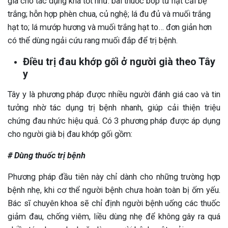
già cho tác dụng khá tốt như: bài thuốc bóp từ hạt cải bẹ
trắng; hỗn hợp phèn chua, củ nghệ; lá đu đủ và muối trắng
hạt to; lá mướp hương và muối trắng hạt to… đơn giản hơn
có thể dùng ngải cứu rang muối đắp để trị bệnh.
Điều trị đau khớp gối ở người già theo Tây
y
Tây y là phương pháp được nhiều người đánh giá cao và tin
tưởng nhờ tác dụng trị bệnh nhanh, giúp cải thiện triệu
chứng đau nhức hiệu quả. Có 3 phương pháp được áp dụng
cho người già bị đau khớp gối gồm:
# Dùng thuốc trị bệnh
Phương pháp đầu tiên này chỉ dành cho những trường hợp
bệnh nhẹ, khi cơ thể người bệnh chưa hoàn toàn bị ốm yếu.
Bác sĩ chuyên khoa sẽ chỉ định người bệnh uống các thuốc
giảm đau, chống viêm, liều dùng nhẹ để không gây ra quá