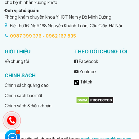
cho bệnh nhân xương khớp
Đơn vị chủ quản:
Phòng khám chuyên khoa YHCT Nam y Đỗ Minh Đường
Biệt thự 16, Ngõ 168 Nguyễn Khánh Toàn, Cầu Giấy, Hà Nội
0987 399 376 -
0962 167 835
GIỚI THIỆU
THEO DÕI CHÚNG TÔI
Về chúng tôi
Facebook
Youtube
CHÍNH SÁCH
Tiktok
Chính sách quảng cáo
Chính sách bảo mật
Chính sách & điều khoản
© Bản quyền nội dung thuộc về trang
benhviemxuongkhop.com