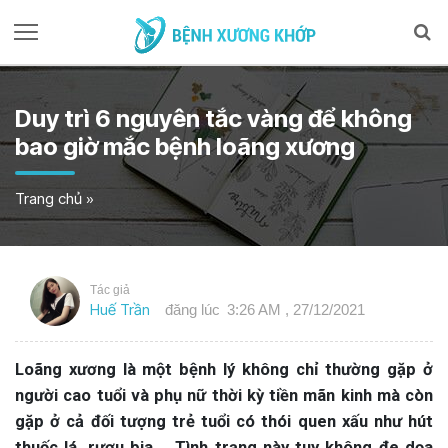
Duy trì 6 nguyên tắc vàng để không
bao giờ mắc bệnh loãng xương
Trang chủ
»
Tác giả
Huế Trần
đăng lúc
3:26 AM , 27/12/2021
Loãng xương là một bệnh lý không chỉ thường gặp ở
người cao tuổi và phụ nữ thời kỳ tiền mãn kinh mà còn
gặp ở cả đối tượng trẻ tuổi có thói quen xấu như hút
thuốc lá, rượu bia,… Tình trạng này tuy không đe dọa