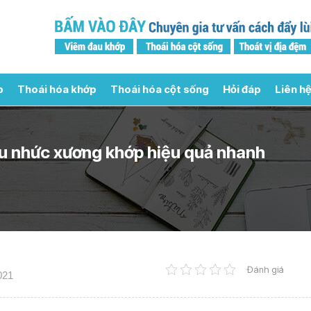
p
Thoái hóa khớp
Thoái hóa cột sống
Hỏi đáp
Liên hệ
au nhức xương khớp hiệu quả nhanh
Đánh giá
021