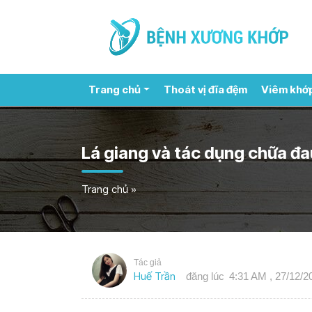
Trang chủ
Thoát vị đĩa đệm
Viêm khớ
Lá giang và tác dụng chữa đ
Trang chủ
»
Tác giả
Huế Trần
đăng lúc
4:31 AM , 27/12/2