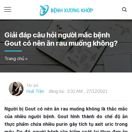
Giải đáp câu hỏi người mắc bệnh
Gout có nên ăn rau muống không?
Trang chủ
»
Tác giả
Huế Trần
đăng lúc
3:31 AM , 27/12/2021
Người bị Gout có nên ăn rau muống không là thắc mắc
của nhiều người bệnh. Gout hình thành do chế độ ăn
thực phẩm chứa nhiều purin gây tích tụ axit uric trong
máu. Do đó, người bệnh cần kiểm soát lại thực đơn ăn