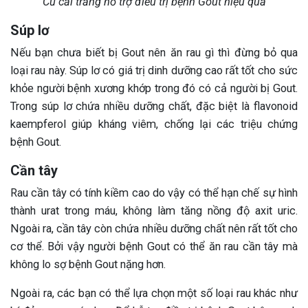
Củ cải trắng hỗ trợ điều trị bệnh Gout hiệu quả
Súp lơ
Nếu bạn chưa biết bị Gout nên ăn rau gì thì đừng bỏ qua
loại rau này. Súp lơ có giá trị dinh dưỡng cao rất tốt cho sức
khỏe người bệnh xương khớp trong đó có cả người bị Gout.
Trong súp lơ chứa nhiều dưỡng chất, đặc biệt là flavonoid
kaempferol giúp kháng viêm, chống lại các triệu chứng
bệnh Gout.
Cần tây
Rau cần tây có tính kiềm cao do vậy có thể hạn chế sự hình
thành urat trong máu, không làm tăng nồng độ axit uric.
Ngoài ra, cần tây còn chứa nhiều dưỡng chất nên rất tốt cho
cơ thể. Bởi vậy người bệnh Gout có thể ăn rau cần tây mà
không lo sợ bệnh Gout nặng hơn.
Ngoài ra, các bạn có thể lựa chọn một số loại rau khác như