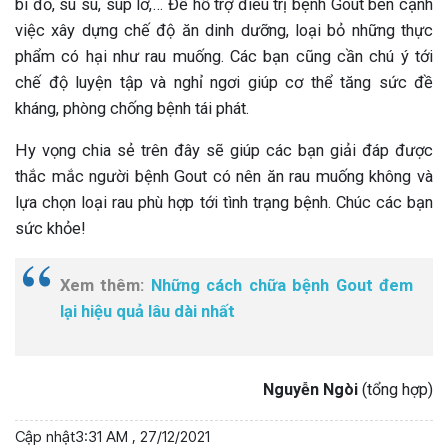
bí đỏ, su su, súp lơ,… Để hỗ trợ điều trị bệnh Gout bên cạnh
việc xây dựng chế độ ăn dinh dưỡng, loại bỏ những thực
phẩm có hại như rau muống. Các bạn cũng cần chú ý tới
chế độ luyện tập và nghỉ ngơi giúp cơ thể tăng sức đề
kháng, phòng chống bệnh tái phát.
Hy vọng chia sẻ trên đây sẽ giúp các bạn giải đáp được
thắc mắc người bệnh Gout có nên ăn rau muống không và
lựa chọn loại rau phù hợp tới tình trạng bệnh. Chúc các bạn
sức khỏe!
Xem thêm:
Những cách chữa bệnh Gout đem
lại hiệu quả lâu dài nhất
Nguyễn Ngòi
(tổng hợp)
Cập nhật
3:31 AM , 27/12/2021