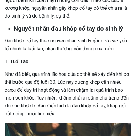
người bệnh khi xuất hiện những cơn đau. Theo các bác sĩ
xương khớp, nguyên nhân gây khớp cổ tay có thể chia ra là
do sinh lý và do bệnh lý, cụ thể:
Nguyên nhân đau khớp cổ tay do sinh lý
Đau khớp cổ tay theo nguyên nhân sinh lý gồm có các yếu
tố chính là tuổi tác, chấn thương, vận động quá mức
1. Tuổi tác
Như đã biết, quá trình lão hóa của cơ thể sẽ xảy đến khi cơ
thể bước qua độ tuổi 30. Lúc này xương khớp cần nhiều
canxi để duy trì hoạt động và làm chậm lại quá trình bào
mòn sụn khớp. Tuy nhiên, không phải ai cũng chú trọng đến
khi các khớp bị đau điển hình là đau khớp cổ tay, khớp gối,
cột sống… mới tìm hiểu.