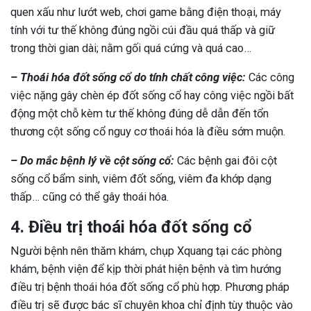
quen xấu như lướt web, chơi game bằng điện thoại, máy
tính với tư thế không đúng ngồi cúi đầu quá thấp và giữ
trong thời gian dài; nằm gối quá cứng và quá cao…
– Thoái hóa đốt sống cổ do tính chất công việc:
Các công
việc nặng gây chèn ép đốt sống cổ hay công việc ngồi bất
động một chỗ kèm tư thế không đúng dễ dẫn đến tổn
thương cột sống cổ nguy cơ thoái hóa là điều sớm muộn.
– Do mắc bệnh lý về cột sống cổ:
Các bệnh gai đôi cột
sống cổ bẩm sinh, viêm đốt sống, viêm đa khớp dạng
thấp… cũng có thể gây thoái hóa.
4. Điều trị thoái hóa đốt sống cổ
Người bệnh nên thăm khám, chụp Xquang tại các phòng
khám, bệnh viện để kịp thời phát hiện bệnh và tìm hướng
điều trị bệnh thoái hóa đốt sống cổ phù hợp. Phương pháp
điều trị sẽ được bác sĩ chuyên khoa chỉ định tùy thuộc vào