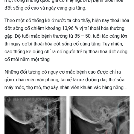
một trong những quốc gia có tỉ lệ người bị bệnh thoái hóa
đốt sống cổ cao và ngày càng gia tăng.
Theo một số thống kê ở nước ta cho thấy, hiện nay thoái hóa
đốt sống cổ chiếm khoảng 13,96 % vị trí thoái hóa thường
gặp. Độ tuổi mắc bệnh thường từ 35 – 50, tuổi tác càng lớn
thì nguy cơ bị thoái hóa cột sống cổ càng tăng. Tuy nhiên,
các thống kê cũng chỉ ra số người trẻ bị thoái hóa đốt sống
cổ mỗi năm một tăng.
Những đối tượng có nguy cơ mắc bệnh cao được chỉ ra
gồm: nhân viên văn phòng, tài xế lái xe đường dài, thợ sửa
máy móc, thợ mỏ, thợ xây, nhân viên khuân vác hàng nặng…