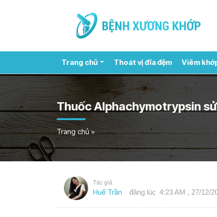
Trang chủ
Thoát vị đĩa đệm
Viêm khớ
Thuốc Alphachymotrypsin sử 
Trang chủ
»
Tác giả
Huế Trần
đăng lúc
4:23 AM , 27/12/2