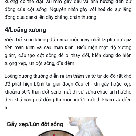
xương có thể đạt vài mm gây đau và ảnh hưởng đến cử
động của cột sống. Nguyên nhân gây vôi hoá do sự lắng
đọng của canxi lên dây chằng, chấn thương…
4/Loãng xương
Việc bổ sung không đủ canxi mỗi ngày nhất là phụ nữ qua
tiền mãn kinh và sau mãn kinh. Biểu hiện mật độ xương
giảm, cấu tạo cột sống dễ bị thay đổi, biến dạng do hiện
tượng xẹp, lún cột sống, đĩa đệm.
Loãng xương thường diễn ra âm thầm và từ từ do đó rất khó
để phát hiện bệnh từ giai đoạn đầu chỉ khi gãy hoặc xẹp
khoảng 50% thân đốt sống mất đi sự vững chắc ảnh hưởng
đến khả năng cử động thì mọi người mới đi khám và điều
trị.