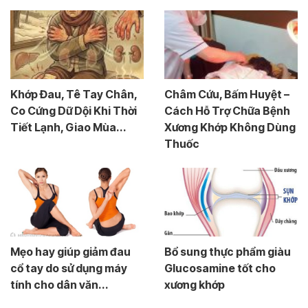
Khớp Đau, Tê Tay Chân,
Châm Cứu, Bấm Huyệt –
Co Cứng Dữ Dội Khi Thời
Cách Hỗ Trợ Chữa Bệnh
Tiết Lạnh, Giao Mùa...
Xương Khớp Không Dùng
Thuốc
Mẹo hay giúp giảm đau
Bổ sung thực phẩm giàu
cổ tay do sử dụng máy
Glucosamine tốt cho
tính cho dân văn...
xương khớp