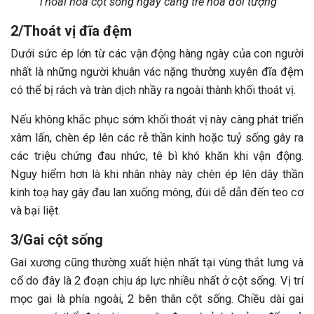
Thoái hoá cột sống ngày càng trẻ hoá đối tượng
2/Thoát vị đĩa đệm
Dưới sức ép lớn từ các vận động hàng ngày của con người
nhất là những người khuân vác nặng thường xuyên đĩa đệm
có thể bị rách và tràn dịch nhầy ra ngoài thành khối thoát vị.
Nếu không khắc phục sớm khối thoát vị này càng phát triển
xâm lấn, chèn ép lên các rễ thần kinh hoặc tuỷ sống gây ra
các triệu chứng đau nhức, tê bì khó khăn khi vận động.
Nguy hiểm hơn là khi nhân nhày này chèn ép lên dây thần
kinh toạ hay gây đau lan xuống mông, đùi dễ dẫn đến teo cơ
và bại liệt.
3/Gai cột sống
Gai xương cũng thường xuất hiện nhất tại vùng thắt lưng và
cổ do đây là 2 đoạn chịu áp lực nhiều nhất ở cột sống. Vị trí
mọc gai là phía ngoài, 2 bên thân cột sống. Chiều dài gai