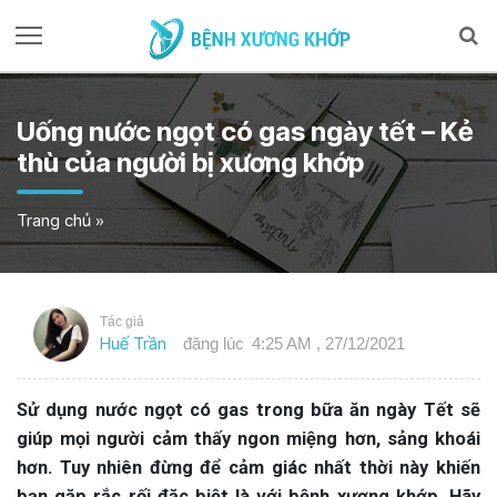
Uống nước ngọt có gas ngày tết – Kẻ
thù của người bị xương khớp
Trang chủ
»
Tác giả
Huế Trần
đăng lúc
4:25 AM , 27/12/2021
Sử dụng nước ngọt có gas trong bữa ăn ngày Tết sẽ
giúp mọi người cảm thấy ngon miệng hơn, sảng khoái
hơn. Tuy nhiên đừng để cảm giác nhất thời này khiến
bạn gặp rắc rối đặc biệt là với bệnh xương khớp. Hãy