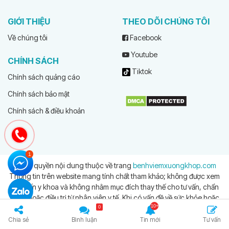
GIỚI THIỆU
THEO DÕI CHÚNG TÔI
Về chúng tôi
Facebook
Youtube
CHÍNH SÁCH
Tiktok
Chính sách quảng cáo
Chính sách bảo mật
Chính sách & điều khoản
© Bản quyền nội dung thuộc về trang
benhviemxuongkhop.com
Thông tin trên website mang tính chất tham khảo; không được xem
là tư vấn y khoa và không nhằm mục đích thay thế cho tư vấn, chẩn
đoán hoặc điều trị từ nhân viên y tế. Khi có vấn đề về sức khỏe hoặc
cần hỗ trợ cấp cứu người đọc cần liên hệ bác sĩ và cơ sở y tế gần
0
nhất
Chia sẻ
Bình luận
Tin mới
Tư vấn