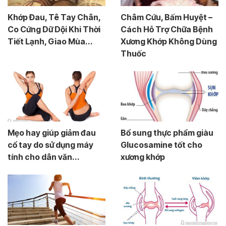
Khớp Đau, Tê Tay Chân,
Châm Cứu, Bấm Huyệt –
Co Cứng Dữ Dội Khi Thời
Cách Hỗ Trợ Chữa Bệnh
Tiết Lạnh, Giao Mùa...
Xương Khớp Không Dùng
Thuốc
Mẹo hay giúp giảm đau
Bổ sung thực phẩm giàu
cổ tay do sử dụng máy
Glucosamine tốt cho
tính cho dân văn...
xương khớp