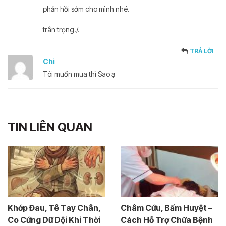
phản hồi sớm cho mình nhé.
trân trọng./.
TRẢ LỜI
Chi
Tôi muốn mua thì Sao ạ
TIN LIÊN QUAN
Khớp Đau, Tê Tay Chân,
Châm Cứu, Bấm Huyệt –
Co Cứng Dữ Dội Khi Thời
Cách Hỗ Trợ Chữa Bệnh