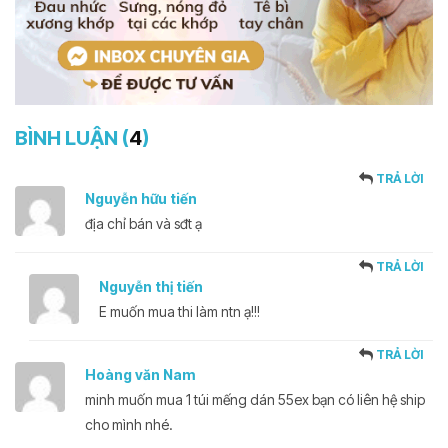
BÌNH LUẬN (
4
)
TRẢ LỜI
Nguyễn hữu tiến
địa chỉ bán và sđt ạ
TRẢ LỜI
Nguyễn thị tiến
E muốn mua thi làm ntn ạ!!!
TRẢ LỜI
Hoàng văn Nam
minh muốn mua 1 túi mếng dán 55ex bạn có liên hệ ship
cho mình nhé.