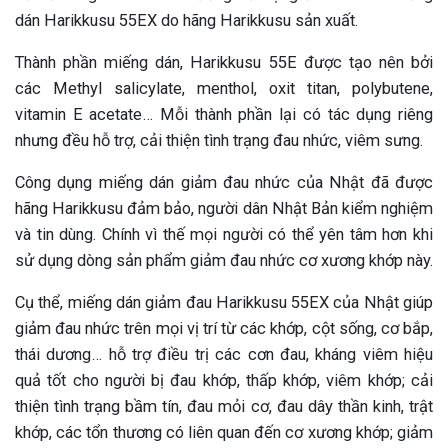
dán Harikkusu 55EX do hãng Harikkusu sản xuất.
Thành phần miếng dán, Harikkusu 55E được tạo nên bởi
các Methyl salicylate, menthol, oxit titan, polybutene,
vitamin E acetate… Mỗi thành phần lại có tác dụng riêng
nhưng đều hỗ trợ, cải thiện tình trạng đau nhức, viêm sưng.
Công dụng miếng dán giảm đau nhức của Nhật đã được
hãng Harikkusu đảm bảo, người dân Nhật Bản kiểm nghiệm
và tin dùng. Chính vì thế mọi người có thể yên tâm hơn khi
sử dụng dòng sản phẩm giảm đau nhức cơ xương khớp này.
Cụ thể, miếng dán giảm đau Harikkusu 55EX của​ Nhật giúp
giảm đau nhức trên mọi vị trí từ các khớp, cột sống, cơ bắp,
thái dương… hỗ trợ điều trị các cơn đau, kháng viêm hiệu
quả tốt cho người bị đau khớp, thấp khớp, viêm khớp; cải
thiện tình trạng bầm tín, đau mỏi cơ, đau dây thần kinh, trật
khớp, các tổn thương có liên quan đến cơ xương khớp; giảm