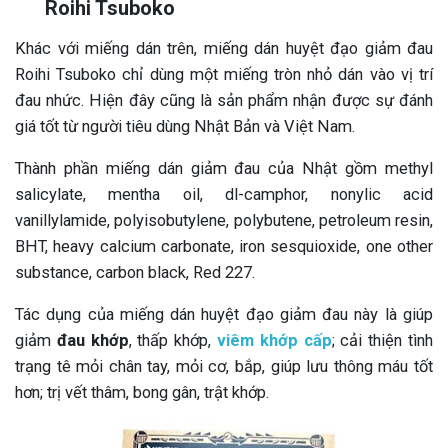
Roihi Tsuboko
Khác với miếng dán trên, miếng dán huyệt đạo giảm đau
Roihi Tsuboko chỉ dùng một miếng tròn nhỏ dán vào vị trí
đau nhức. Hiện đây cũng là sản phẩm nhận được sự đánh
giá tốt từ người tiêu dùng Nhật Bản và Việt Nam.
Thành phần miếng dán giảm đau của Nhật gồm methyl
salicylate, mentha oil, dl-camphor, nonylic acid
vanillylamide, polyisobutylene, polybutene, petroleum resin,
BHT, heavy calcium carbonate, iron sesquioxide, one other
substance, carbon black, Red 227.
Tác dụng của miếng dán huyệt đạo giảm đau này là giúp
giảm
đau khớp
, thấp khớp,
viêm khớp cấp
; cải thiện tình
trạng tê mỏi chân tay, mỏi cơ, bắp, giúp lưu thông máu tốt
hơn; trị vết thâm, bong gân, trật khớp.