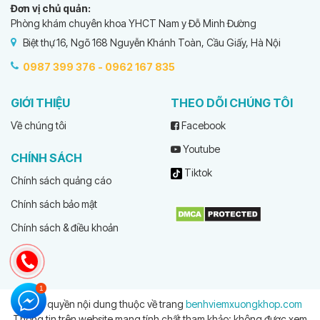
Đơn vị chủ quản:
Phòng khám chuyên khoa YHCT Nam y Đỗ Minh Đường
Biệt thự 16, Ngõ 168 Nguyễn Khánh Toàn, Cầu Giấy, Hà Nội
0987 399 376 -
0962 167 835
GIỚI THIỆU
THEO DÕI CHÚNG TÔI
Về chúng tôi
Facebook
Youtube
CHÍNH SÁCH
Tiktok
Chính sách quảng cáo
Chính sách bảo mật
Chính sách & điều khoản
© Bản quyền nội dung thuộc về trang
benhviemxuongkhop.com
Thông tin trên website mang tính chất tham khảo; không được xem