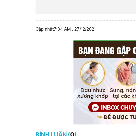
Cập nhật
7:04 AM , 27/12/2021
BÌNH LUẬN (
0
)