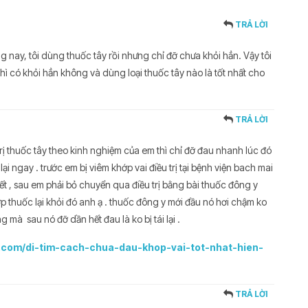
TRẢ LỜI
ng nay, tôi dùng thuốc tây rồi nhưng chỉ đỡ chưa khỏi hẳn. Vậy tôi
hì có khỏi hẳn không và dùng loại thuốc tây nào là tốt nhất cho
TRẢ LỜI
rị thuốc tây theo kinh nghiệm của em thì chỉ đỡ đau nhanh lúc đó
u lại ngay . trước em bị viêm khớp vai điều trị tại bệnh viện bach mai
ết , sau em phải bỏ chuyển qua điều trị bằng bài thuốc đông y
 thuốc lại khỏi đó anh ạ . thuốc đông y mới đầu nó hơi chậm ko
mà sau nó đỡ dần hết đau là ko bị tái lại .
.com/di-tim-cach-chua-dau-khop-vai-tot-nhat-hien-
TRẢ LỜI