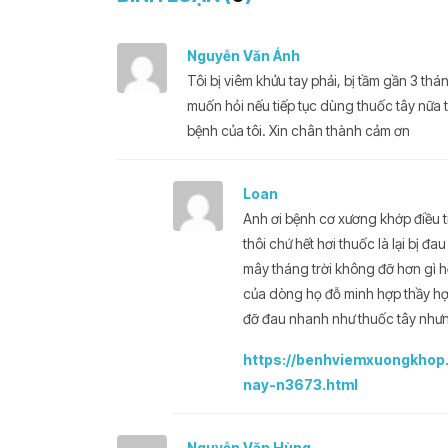
Nguyễn Văn Ánh
Tôi bị viêm khửu tay phải, bị tầm gần 3 thá
muốn hỏi nếu tiếp tục dùng thuốc tây nữa t
bệnh của tôi. Xin chân thành cảm ơn
Loan
Anh ơi bệnh cơ xương khớp điều t
thôi chứ hết hơi thuốc là lại bị đa
mây tháng trời không đỡ hơn gì h
của dòng họ đỗ minh hợp thầy hợp
đỡ đau nhanh như thuốc tây nhưng 
https://benhviemxuongkhop
nay-n3673.html
Nguyễn Văn Hùng