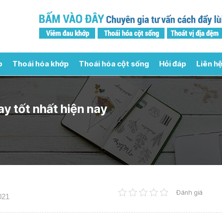
p
Thoái hóa khớp
Thoái hóa cột sống
Hỏi đáp
Liên hệ
y tốt nhất hiện nay
Đánh giá
021