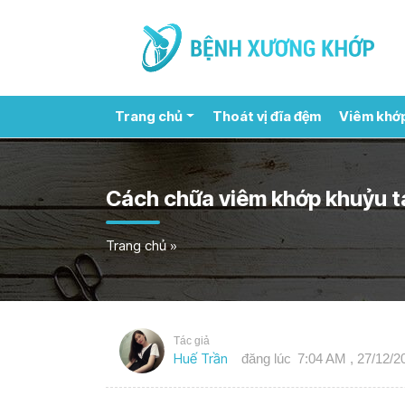
Trang chủ
Thoát vị đĩa đệm
Viêm khớ
Cách chữa viêm khớp khuỷu ta
Trang chủ
»
Tác giả
Huế Trần
đăng lúc
7:04 AM , 27/12/2