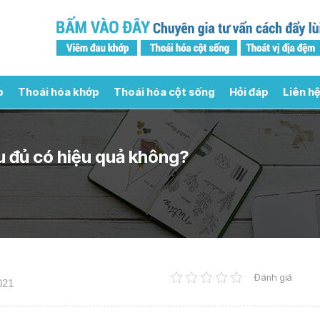
p
Thoái hóa khớp
Thoái hóa cột sống
Hỏi đáp
Liên hệ
u đủ có hiệu quả không?
Đánh giá
021