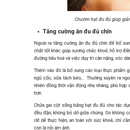
Chườm hạt đu đủ giúp giảm
Tăng cường ăn đu đủ chín
Ngoài ra tăng cường ăn đu đủ chín để bổ sung
chất tốt khác giúp xương chắc khoẻ, hỗ trợ điề
đường tiêu hoá và việc duy trì cân nặng, vóc dán
Thêm vào đó là bổ sung các loại thực phẩm gi
ngũ cốc, sữa tách béo,… Thường xuyên ra ngo
nhiên đồng thời vận động nhẹ nhàng, phù hợp 
hơn.
Chữa gai cột sống bằng hạt đu đủ cho tác dụn
đều đặn, không bỏ dở giữa chừng. Do không có 
rất dễ thực hiện, an toàn với sức khoẻ, chỉ c
còn là nỗi ám ảnh.