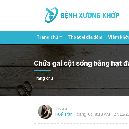
Trang chủ
Thoát vị đĩa đệm
Viêm khớ
Chữa gai cột sống bằng hạt đ
Trang chủ
»
Tác giả
Huế Trần
đăng lúc
8:18 AM , 27/12/2