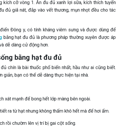
 kích cỡ vòng 1. Ăn đu đủ xanh lợi sữa, kích thích tuyến
đu đủ giã nát, đắp vào vết thương, mụn nhọt đều cho tác
ừ điển Đông y, có tính kháng viêm sưng và được dùng để
g
bằng hạt đu đủ là phương pháp thường xuyên được áp
 và dễ dàng cử động hơn.
 sống bằng hạt đu đủ
ủ chín là bài thuốc phổ biến nhất, hầu như ai cũng biết.
n giản, bạn có thể dễ dàng thực hiện tại nhà.
ch xát mạnh để bong hết lớp màng bên ngoài.
iết ra từ hạt nhưng không thấm khô hết mà để hơi ẩm.
 rồi chườm lên vị trí bị gai cột sống.