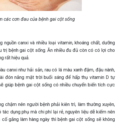
 các cơn đau của bệnh gai cột sống
 nguồn canxi và nhiều loại vitamin, khoáng chất, dưỡng
u trị bệnh gai cột sống. Ăn nhiều đu đủ còn có có lợi cho
g rất hiệu quả.
àu canxi như hải sản, rau có lá màu xanh đậm, đậu nành,
ài đón nắng mặt trời buổi sáng để hấp thụ vitamin D tự
sẽ giúp bệnh gai cột sống có nhiều chuyển biến tích cực
g chậm nên người bệnh phải kiên trì, làm thường xuyên,
tác dụng phụ mà chi phí lại rẻ, nguyên liệu dễ kiếm nên
ần cố gắng làm hàng ngày thì bệnh gai cột sống sẽ không