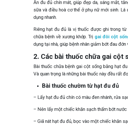
Ăn đu đủ chín mát, giúp đẹp da, sáng mắt, tăng
sữa và điều hoà cơ thể ở phụ nữ mới sinh. Lá 
dụng nhanh.
Riêng hạt đu đủ là vị thuốc được ghi trong t
chữa bệnh về xương khớp. Trị
gai đôi cột sốn
dụng tại nhà, giúp bệnh nhân giảm bớt đau đớn
2. Các bài thuốc chữa gai cột
Bài thuốc chữa bệnh gai cột sống bằng hạt đu đ
Và quan trọng là những bài thuốc này đều rất đơ
Bài thuốc chườm từ hạt đu đủ
– Lấy hạt đu đủ chín có màu đen nhánh, rửa sạ
– Nên lấy một chiếc khăn sạch thấm bớt nước t
– Giã nát hạt đu đủ, bọc vào một chiếc khăn sạch