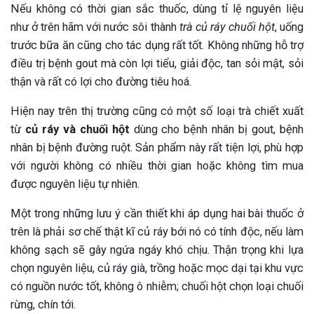
Nếu không có thời gian sắc thuốc, dùng tỉ lệ nguyên liệu
như ở trên hãm với nước sôi thành
trà củ ráy chuối hột
, uống
trước bữa ăn cũng cho tác dụng rất tốt. Không những hỗ trợ
điều trị bệnh gout mà còn lợi tiểu, giải độc, tan sỏi mật, sỏi
thận và rất có lợi cho đường tiêu hoá.
Hiện nay trên thị trường cũng có một số loại trà chiết xuất
từ
củ ráy và chuối hột
dùng cho bệnh nhân bị gout, bệnh
nhân bị bệnh đường ruột. Sản phẩm này rất tiện lợi, phù hợp
với người không có nhiều thời gian hoặc không tìm mua
được nguyên liệu tự nhiên.
Một trong những lưu ý cần thiết khi áp dụng hai bài thuốc ở
trên là phải sơ chế thật kĩ củ ráy bới nó có tính độc, nếu làm
không sạch sẽ gây ngứa ngáy khó chịu. Thận trọng khi lựa
chọn nguyên liệu, củ ráy già, trồng hoặc mọc dại tại khu vực
có nguồn nước tốt, không ô nhiễm; chuối hột chọn loại chuối
rừng, chín tới.