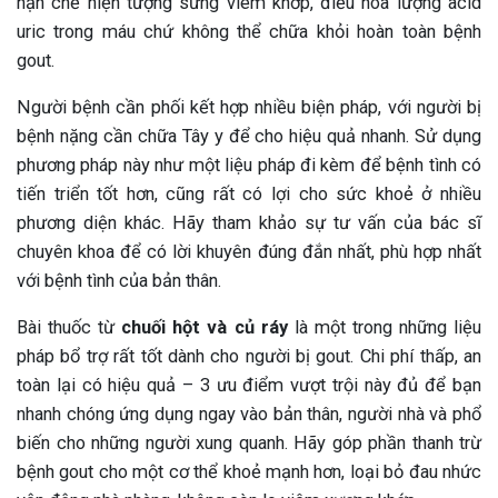
hạn chế hiện tượng sưng viêm khớp, điều hoà lượng acid
uric trong máu chứ không thể chữa khỏi hoàn toàn bệnh
gout.
Người bệnh cần phối kết hợp nhiều biện pháp, với người bị
bệnh nặng cần chữa Tây y để cho hiệu quả nhanh. Sử dụng
phương pháp này như một liệu pháp đi kèm để bệnh tình có
tiến triển tốt hơn, cũng rất có lợi cho sức khoẻ ở nhiều
phương diện khác. Hãy tham khảo sự tư vấn của bác sĩ
chuyên khoa để có lời khuyên đúng đắn nhất, phù hợp nhất
với bệnh tình của bản thân.
Bài thuốc từ
chuối hột và củ ráy
là một trong những liệu
pháp bổ trợ rất tốt dành cho người bị gout. Chi phí thấp, an
toàn lại có hiệu quả – 3 ưu điểm vượt trội này đủ để bạn
nhanh chóng ứng dụng ngay vào bản thân, người nhà và phổ
biến cho những người xung quanh. Hãy góp phần thanh trừ
bệnh gout cho một cơ thể khoẻ mạnh hơn, loại bỏ đau nhức