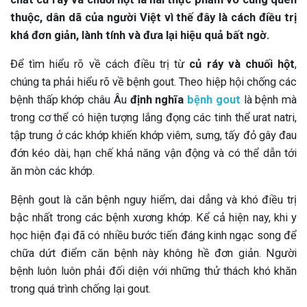
thuộc, dân dã của người Việt vì thế đây là cách điều trị
khá đơn giản, lành tính và đưa lại hiệu quả bất ngờ.
Để tìm hiểu rõ về cách điều trị từ
củ ráy và chuối hột
,
chúng ta phải hiểu rõ về bệnh gout. Theo hiệp hội chống các
bệnh thấp khớp châu Âu
định nghĩa
bệnh gout
là bệnh mà
trong cơ thể có hiện tượng lắng đọng các tinh thể urat natri,
tập trung ở các khớp khiến khớp viêm, sưng, tấy đỏ gây đau
đớn kéo dài, hạn chế khả năng vận động và có thể dẫn tới
ăn mòn các khớp.
Bệnh gout là căn bệnh nguy hiểm, dai dẳng và khó điều trị
bậc nhất trong các bệnh xương khớp. Kể cả hiện nay, khi y
học hiện đại đã có nhiều bước tiến đáng kinh ngạc song để
chữa dứt điểm căn bệnh này không hề đơn giản. Người
bệnh luôn luôn phải đối diện với những thử thách khó khăn
trong quá trình chống lại gout.