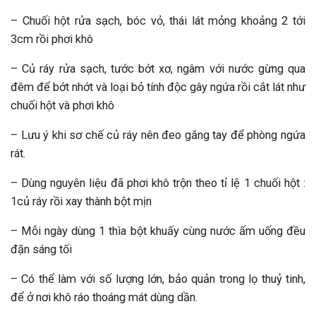
– Chuối hột rửa sạch, bóc vỏ, thái lát mỏng khoảng 2 tới
3cm rồi phơi khô
– Củ ráy rửa sạch, tước bớt xơ, ngâm với nước gừng qua
đêm để bớt nhớt và loại bỏ tính độc gây ngứa rồi cắt lát như
chuối hột và phơi khô
– Lưu ý khi sơ chế củ ráy nên đeo găng tay để phòng ngứa
rát.
– Dùng nguyên liệu đã phơi khô trộn theo tỉ lệ 1 chuối hột :
1củ ráy rồi xay thành bột mịn
– Mỗi ngày dùng 1 thìa bột khuấy cùng nước ấm uống đều
đặn sáng tối
– Có thể làm với số lượng lớn, bảo quản trong lọ thuỷ tinh,
để ở nơi khô ráo thoáng mát dùng dần.