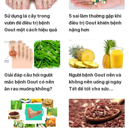
Sử dụng lá cây trong
5 sai lầm thường gặp khi
vườn để điều trị bệnh
điều trị Gout khiến bệnh
Gout một cách hiệu quả
nặng hơn
Giải đáp câu hỏi người
Người bệnh Gout nên và
mắc bệnh Gout có nên
không nên uống gì ngày
ăn rau muống không?
Tết để tốt cho sức...