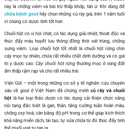
này là chống viêm và bài trừ thấp khớp, tán ứ. Khi dùng để
chữa bệnh gout
hãy chọn những củ ráy già, trên 1 năm tuổi
vì chúng có dược tính tốt hơn.
Chuối hột có vị hơi chát, có tác dụng giải nhiệt, thoát độc và
thúc đẩy máu huyết lưu thông đồng thời sát trùng, chống
sưng viêm. Loại chuối hột tốt nhất là chuối hột rừng chín
cây mọc tự nhiên, chứa rất nhiều chất dinh dưỡng và có giá
trị y dược cao.
Cây chuối hột rừng
thường mọc ở vùng đất
ẩm thấp rậm rạp và cho rất nhiều trái.
Viện Gút – một trong những cơ sở y tế nghiên cứu chuyên
sâu về gout ở Việt Nam đã chứng minh
củ ráy và chuối
hột
là hai loại thảo dược có tác dụng cải thiện chức năng
nội tạng đặc biệt là gan, thận; tăng cường tuần hoàn máu;
chống oxy hoá; cân bằng độ pH trong cơ thể giúp kích thích
khả năng miễn dịch, tái tạo, tự sửa chữa từ đó thúc đẩy tinh
thể muối urat tự tan ra.