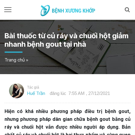
Bài thuốc từ củ ráy và chuối hột giảm
nhanh bệnh gout tại nhà
Trang chủ
»
Tác giả
Huế Trần
đăng lúc
7:55 AM , 27/12/2021
Hiện có khá nhiều phương pháp điều trị bệnh gout,
nhưng phương pháp dân gian chữa bệnh gout bằng củ
ráy và chuối hột vẫn được nhiều người áp dụng. Bản
chất củ ráy và chuối hột là hai thực phẩm vô cùng quen