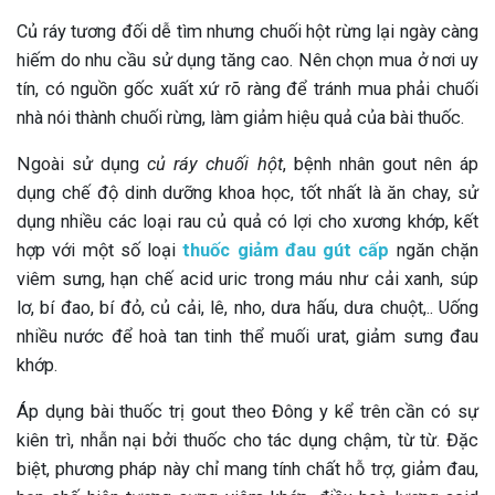
Củ ráy tương đối dễ tìm nhưng chuối hột rừng lại ngày càng
hiếm do nhu cầu sử dụng tăng cao. Nên chọn mua ở nơi uy
tín, có nguồn gốc xuất xứ rõ ràng để tránh mua phải chuối
nhà nói thành chuối rừng, làm giảm hiệu quả của bài thuốc.
Ngoài sử dụng
củ ráy chuối hột
, bệnh nhân gout nên áp
dụng chế độ dinh dưỡng khoa học, tốt nhất là ăn chay, sử
dụng nhiều các loại rau củ quả có lợi cho xương khớp, kết
hợp với một số loại
thuốc giảm đau gút cấp
ngăn chặn
viêm sưng, hạn chế acid uric trong máu như cải xanh, súp
lơ, bí đao, bí đỏ, củ cải, lê, nho, dưa hấu, dưa chuột,.. Uống
nhiều nước để hoà tan tinh thể muối urat, giảm sưng đau
khớp.
Áp dụng bài thuốc trị gout theo Đông y kể trên cần có sự
kiên trì, nhẫn nại bởi thuốc cho tác dụng chậm, từ từ. Đặc
biệt, phương pháp này chỉ mang tính chất hỗ trợ, giảm đau,