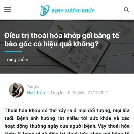
Điều trị thoái hóa khớp gối bằng tế
bào gốc có hiệu quả không?
Trang chủ
»
Tác giả
Huế Trần
đăng lúc
6:45 AM , 27/12/2021
Thoái hóa khớp có thể xảy ra ở mọi đối tượng, mọi lứa
tuổi. Bệnh ảnh hưởng rất nhiều tới sức khỏe và các
hoạt động thường ngày của người bệnh. Vậy thoái hóa
khớp là bệnh gì và điều trị thoái hóa khớp gối bằng tế