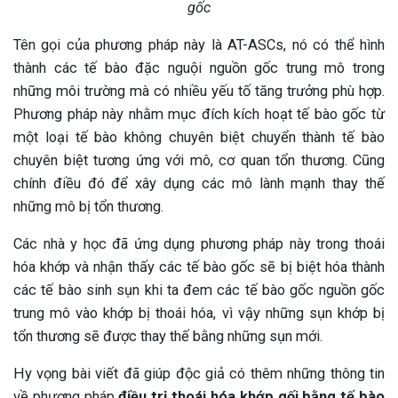
gốc
Tên gọi của phương pháp này là AT-ASCs, nó có thể hình
thành các tế bào đặc nguội nguồn gốc trung mô trong
những môi trường mà có nhiều yếu tố tăng trưởng phù hợp.
Phương pháp này nhằm mục đích kích hoạt tế bào gốc từ
một loại tế bào không chuyên biệt chuyển thành tế bào
chuyên biệt tương ứng với mô, cơ quan tổn thương. Cũng
chính điều đó để xây dụng các mô lành mạnh thay thế
những mô bị tổn thương.
Các nhà y học đã ứng dụng phương pháp này trong thoái
hóa khớp và nhận thấy các tế bào gốc sẽ bị biệt hóa thành
các tế bào sinh sụn khi ta đem các tế bào gốc nguồn gốc
trung mô vào khớp bị thoái hóa, vì vậy những sụn khớp bị
tổn thương sẽ được thay thế bằng những sụn mới.
Hy vọng bài viết đã giúp độc giả có thêm những thông tin
về phương pháp
điều trị thoái hóa khớp gối bằng tế bào