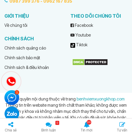
0987 399 376 -
0962 167 835
GIỚI THIỆU
THEO DÕI CHÚNG TÔI
Về chúng tôi
Facebook
Youtube
CHÍNH SÁCH
Tiktok
Chính sách quảng cáo
Chính sách bảo mật
Chính sách & điều khoản
© Bản quyền nội dung thuộc về trang
benhviemxuongkhop.com
Thông tin trên website mang tính chất tham khảo; không được xem
là tư vấn y khoa và không nhằm mục đích thay thế cho tư vấn, chẩn
đoán hoặc điều trị từ nhân viên y tế. Khi có vấn đề về sức khỏe hoặc
cần hỗ trợ cấp cứu người đọc cần liên hệ bác sĩ và cơ sở y tế gần
0
nhất
Chia sẻ
Bình luận
Tin mới
Tư vấn