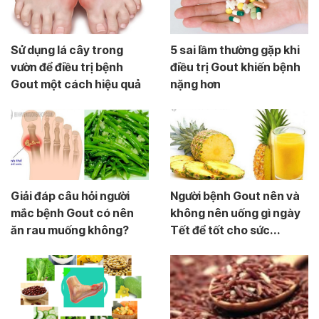
Sử dụng lá cây trong
5 sai lầm thường gặp khi
vườn để điều trị bệnh
điều trị Gout khiến bệnh
Gout một cách hiệu quả
nặng hơn
Giải đáp câu hỏi người
Người bệnh Gout nên và
mắc bệnh Gout có nên
không nên uống gì ngày
ăn rau muống không?
Tết để tốt cho sức...