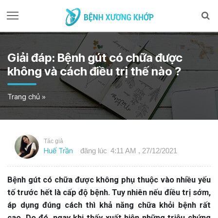
Giải đáp: Bệnh gút có chữa được
không và cách điều trị thế nào ?
Trang chủ
»
Tác giả
Huế Trần
đăng lúc
4:11 AM , 27/12/2021
Bệnh gút có chữa được không phụ thuộc vào nhiều yếu
tố trước hết là cấp độ bệnh. Tuy nhiên nếu điều trị sớm,
áp dụng đúng cách thì khả năng chữa khỏi bệnh rất
cao. Do đó, ngay khi thấy xuất hiện những triệu chứng