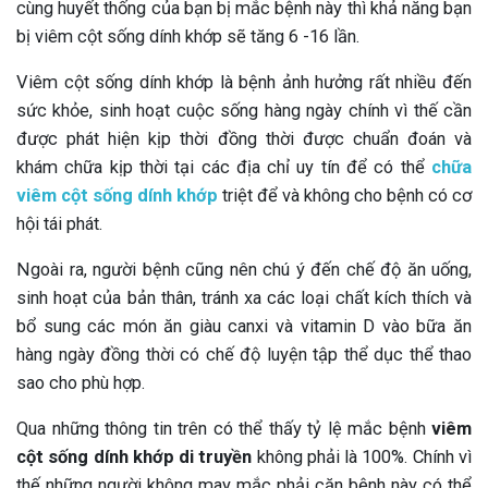
cùng huyết thống của bạn bị mắc bệnh này thì khả năng bạn
bị viêm cột sống dính khớp sẽ tăng 6 -16 lần.
Viêm cột sống dính khớp là bệnh ảnh hưởng rất nhiều đến
sức khỏe, sinh hoạt cuộc sống hàng ngày chính vì thế cần
được phát hiện kịp thời đồng thời được chuẩn đoán và
khám chữa kịp thời tại các địa chỉ uy tín để có thể
chữa
viêm cột sống dính khớp
triệt để và không cho bệnh có cơ
hội tái phát.
Ngoài ra, người bệnh cũng nên chú ý đến chế độ ăn uống,
sinh hoạt của bản thân, tránh xa các loại chất kích thích và
bổ sung các món ăn giàu canxi và vitamin D vào bữa ăn
hàng ngày đồng thời có chế độ luyện tập thể dục thể thao
sao cho phù hợp.
Qua những thông tin trên có thể thấy tỷ lệ mắc bệnh
viêm
cột sống dính khớp di truyền
không phải là 100%. Chính vì
thế những người không may mắc phải căn bệnh này có thể