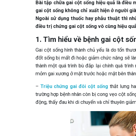
Bài tập chữa gai cột sống hiệu quả là điề
gai cột sống không chỉ xuất hiện ở người gi
Ngoài sử dụng thuốc hay phẫu thuật thì nh
điều trị chứng gai cột sống vô cùng hiệu quả
1. Tìm hiểu về bệnh gai cột số
Gai cột sống hình thành chủ yếu là do tổn thư
đốt sống bị mất đi hoặc giảm chức năng sẽ làm 
thành một quá trình bù đắp lại chính quá trì
mỏm gai xương ở mặt trước hoặc mặt bên thân
–
Triệu chứng gai đôi cột sống
thắt lưng ha
trường hợp bệnh nhân còn bị cong vẹo cột sống,
động, thấy đau khi di chuyển và chỉ thuyên giảm 