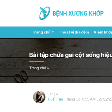
Trang chủ
Thoát vị đĩa đệm
Viêm khớ
Bài tập chữa gai cột sống hiệu
Trang chủ
»
Tác giả
Huế Trần
đăng lúc
6:55 AM , 27/12/2