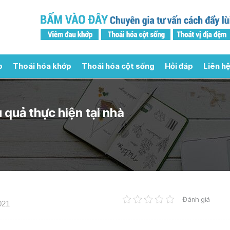
p
Thoái hóa khớp
Thoái hóa cột sống
Hỏi đáp
Liên hệ
 quả thực hiện tại nhà
Đánh giá
021