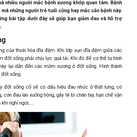
u mà nhiều người mắc bệnh xương khớp quan tâm. Bệnh
à mà những người trẻ tuổi cũng hay mắc căn bệnh này.
ững bài tập dưới đây sẽ giúp bạn giảm đau và hỗ trợ
.
ng
ơng của thoái hóa đĩa đệm. Khi lớp sụn đĩa đệm giữa các
đốt sống phải chịu lực quá tải. Khi đó để cơ thể tự hình
nh này lại dẫn đến các mỏm xương ở đốt sống. Hình thành
 đốt sống.
y đốt sống cổ sẽ có dấu hiệu đau nhức ở thắt lưng, có
 cơn đau lan xuống hông, gây tê bì chân tay, hạn chế vận
khi nghỉ ngơi,….