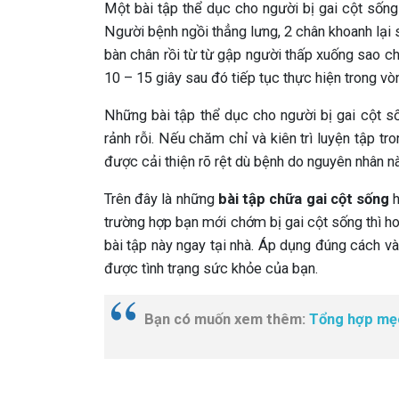
Một bài tập thể dục cho người bị gai cột sốn
Người bệnh ngồi thẳng lưng, 2 chân khoanh lại
bàn chân rồi từ từ gập người thấp xuống sao ch
10 – 15 giây sau đó tiếp tục thực hiện trong vò
Những bài tập thể dục cho người bị gai cột s
rảnh rỗi. Nếu chăm chỉ và kiên trì luyện tập t
được cải thiện rõ rệt dù bệnh do nguyên nhân nà
Trên đây là những
bài tập chữa gai cột sống
h
trường hợp bạn mới chớm bị gai cột sống thì 
bài tập này ngay tại nhà. Áp dụng đúng cách v
được tình trạng sức khỏe của bạn.
Bạn có muốn xem thêm:
Tổng hợp mẹo 