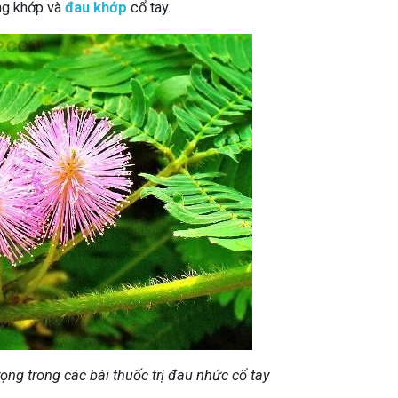
ơng khớp và
đau khớp
cổ tay.
ọng trong các bài thuốc trị đau nhức cổ tay