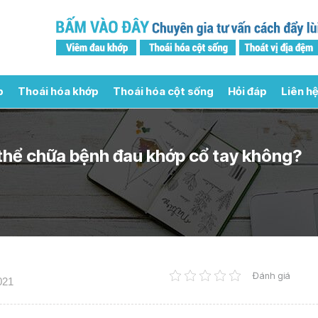
p
Thoái hóa khớp
Thoái hóa cột sống
Hỏi đáp
Liên hệ
thể chữa bệnh đau khớp cổ tay không?
Đánh giá
021