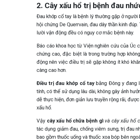
2. Cây xấu hổ trị bệnh đau nhứ
Đau khớp cổ tay là bệnh lý thường gặp ở người 
hội chứng De Querrvain, đau dây thần kinh đúp. 
lười vận động đều có nguy cơ mắc bệnh này.
Báo cáo khoa học từ Viện nghiên cứu của Úc ch
chứng cao, đặc biệt là trong trường hợp không 
động nên việc điều trị sẽ gặp không ít khó khăn
càng cao hơn.
Điều trị đau khớp cổ tay
bằng Đông y đang là
tính, có thể sử dụng lâu dài, không gây ảnh hưởn
dễ thực hiện, đơn giản lưu truyền rộng rãi, được
xấu hổ.
Vậy
cây xấu hổ chữa bệnh gì
và cây xấu hổ c
tác dụng giảm đau, chống viêm sưng, trị đau nh
bao gồm thuốc uống và thuốc xoa bóp bên ngoài