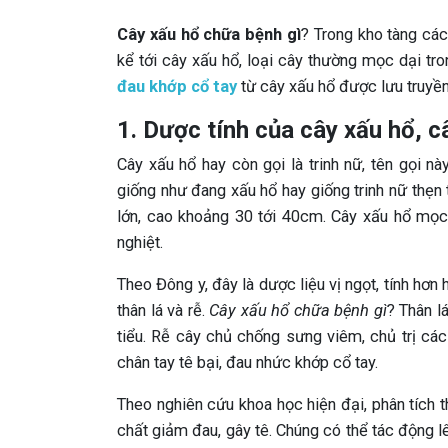
Cây xấu hổ chữa bệnh gì
? Trong kho tàng các
kể tới cây xấu hổ, loại cây thường mọc dại tr
đau khớp cổ tay
từ cây xấu hổ được lưu truyền
1. Dược tính của cây xấu hổ, c
Cây xấu hổ hay còn gọi là trinh nữ, tên gọi nà
giống như đang xấu hổ hay giống trinh nữ thẹn
lớn, cao khoảng 30 tới 40cm. Cây xấu hổ mọc d
nghiệt.
Theo Đông y, đây là dược liệu vị ngọt, tính hơ
thân lá và rễ.
Cây xấu hổ chữa bệnh gì
? Thân lá
tiểu. Rễ cây chủ chống sưng viêm, chủ trị cá
chân tay tê bại, đau nhức khớp cổ tay.
Theo nghiên cứu khoa học hiện đại, phân tích 
chất giảm đau, gây tê. Chúng có thể tác động l