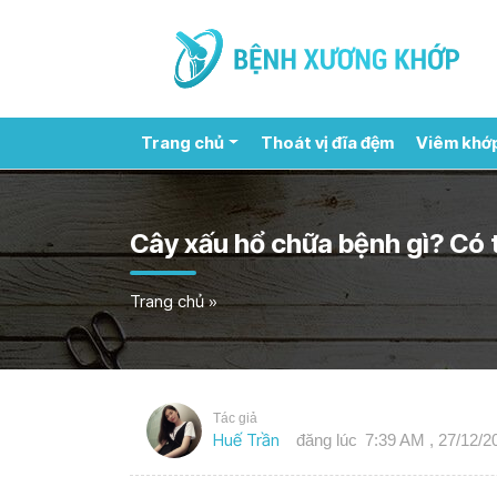
Trang chủ
Thoát vị đĩa đệm
Viêm khớ
Cây xấu hổ chữa bệnh gì? Có 
Trang chủ
»
Tác giả
Huế Trần
đăng lúc
7:39 AM , 27/12/2