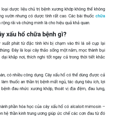
 loại dược liệu chủ trị bệnh xương khớp không thể không
ong vườn nhưng có dược tính rất cao. Các bài thuốc
chữa
 rộng rãi và chứng minh là cho hiệu quả khả quan.
ây xấu hổ chữa bệnh gì?
y xuất phát từ đặc tính khi bị chạm vào thì lá sẽ cụp lại
 thùng. Đây là loại cây thảo sống một năm, mọc thành bụi
ại khắp nơi, thích nghi tốt ngay cả trong thời tiết khắc
n hàn, có nhiều công dụng. Cây xấu hổ có thể dùng được cả
 làm thuốc an thần trị bệnh mất ngủ, tác dụng tiêu ích, lợi
c bệnh đau nhức xương khớp, thoát vị địa đệm, đau lưng,
thành phần hóa học của cây xấu hổ có alcaloit mimosin –
ên hệ thần kinh trung ương giúp ức chế các cơn đau từ đó