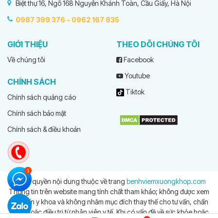
Biệt thự 16, Ngõ 168 Nguyễn Khánh Toàn, Cầu Giấy, Hà Nội
0987 399 376 -
0962 167 835
GIỚI THIỆU
THEO DÕI CHÚNG TÔI
Về chúng tôi
Facebook
Youtube
CHÍNH SÁCH
Tiktok
Chính sách quảng cáo
Chính sách bảo mật
Chính sách & điều khoản
© Bản quyền nội dung thuộc về trang
benhviemxuongkhop.com
Thông tin trên website mang tính chất tham khảo; không được xem
là tư vấn y khoa và không nhằm mục đích thay thế cho tư vấn, chẩn
đoán hoặc điều trị từ nhân viên y tế. Khi có vấn đề về sức khỏe hoặc