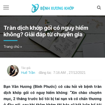
Tràn dịch khớp gối có nguy hiểm
không? Giải đáp từ chuyên gia
Trang chủ
»
Tác giả
Huế Trần
đăng lúc
7:16 AM , 27/12/2021
Bạn Văn Hương (Bình Phước) có câu hỏi về bệnh tràn
dịch khớp gối có nguy hiểm không: “Xin chào chuyên
mục, 2 tháng trước bố tôi bị tai nạn và có chấn thương
ở đầu gối, sau khi thăm khám thì bác sỹ kết luận bố tôi